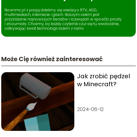
Na enmc.pl z pasją dzielimy się wiedzą o RTV, AGD,
multimediach, internecie i grach. Naszym celem jest
przybliżanie najnowszych trendów i rozwiązań w sposób prosty
i zrozumiały. Chcemy, by każdy czytelnik czuł się tu swobodnie,
odkrywając świat technologii razem z nami.
Może Cię również zainteresować
Jak zrobić pędzel
w Minecraft?
2024-06-12