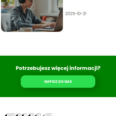
pojęcie i
zastosowanie
2025-10-21
Potrzebujesz więcej informacji?
NAPISZ DO NAS