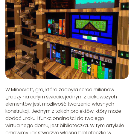
W Minecraft, gra, która zdobyła serca milionów
graczy na całym świecie, jednym z ciekawszych
elementów jest możliwość tworzenia własnych
konstrukcji. Jednym z takich projektów, który może
dodać uroku i funkcjonalności do twojego
wirtualnego domu, jest biblioteczka. W tym artykule
omówimy, jak stworzyć własną biblioteczkę w