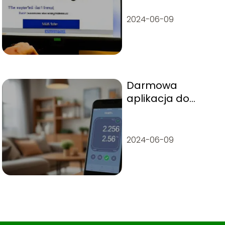
2024-06-09
Darmowa
aplikacja do
mierzenia
ciśnienia krwi: co
warto wiedzieć?
2024-06-09